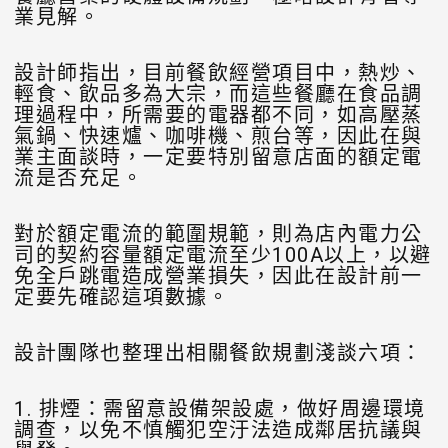
業見解。
設計師指出，目前餐飲經營項目中，熱炒、
輕食、飲品多為大宗，而這些餐廳在食品調
理過程中，所需要的電器都不同，如高壓蒸
氣鍋、快速爐、咖啡機、煎台等，因此在與
業主面談時，一定要特別留意店面的額定電
流是否充足。
對於額定電流的範圍規範，則為店內電力公
司的契約容量額定電流至少100A以上，以避
免全戶跳電造成營業損失，因此在設計前一
定要先確認這項數據。
設計團隊也整理出相關餐飲規劃淺談六項：
1. 排煙：需留意設備架設處，做好周邊環境
調查，以免不慎觸犯空汙法造成鄰居抗議與