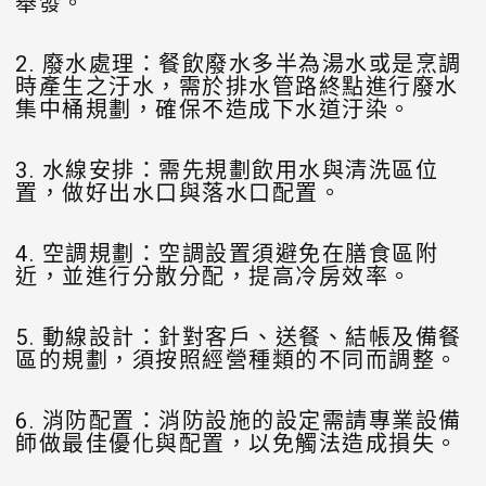
舉發。
2. 廢水處理：餐飲廢水多半為湯水或是烹調
時產生之汙水，需於排水管路終點進行廢水
集中桶規劃，確保不造成下水道汙染。
3. 水線安排：需先規劃飲用水與清洗區位
置，做好出水口與落水口配置。
4. 空調規劃：空調設置須避免在膳食區附
近，並進行分散分配，提高冷房效率。
5. 動線設計：針對客戶、送餐、結帳及備餐
區的規劃，須按照經營種類的不同而調整。
6. 消防配置：消防設施的設定需請專業設備
師做最佳優化與配置，以免觸法造成損失。