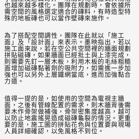
也越來越多樣化。團隊在規劃時，會依據所
需空間的風格選定適合的磚料，有時造型特
殊的地板磚也可以當作壁磚來施作。
為了搭配空間調性，團隊在此就以「施工
面」及「設計面」來表示。墨映指出，若以
施工面來說，若在空公共空間裡的牆面規劃
拼貼磁磚，如果牆面已經批土與上漆完成，
則需要先釘一層木板，利用木板的毛絲粗糙
面增加磁磚黏著劑的吸附力，如需進一步加
強也可以另外上層鐵網當底，進而加強黏合
力道。
值得一提的是，如使用的空間為電視主牆
面，之後有管線配置的需求，則木牆背後需
要木作骨架做補強，骨架密集度越高，越可
以防止地震搖晃造成磁磚龜裂的情況。更重
要的是，施工圖的拼貼花色與位置要與現場
人員詳細確認，以免風格不到位。