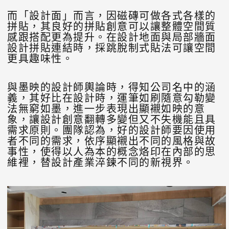
而「設計面」而言，因磁磚可做各式各樣的
拼貼，其良好的拼貼創意可以讓整體空間質
感跟搭配更為提升。在設計地面與局部牆面
設計拼貼連結時，採跳脫制式貼法可讓空間
更具趣味性。
與墨映的設計師輿論時，得知公司名中的涵
義，其好比在設計時，運筆如刷隨意勾勒變
法無窮如墨，進一步表現出顯襯如映的意
象，讓設計創意翻轉多變但又不失機能且具
需求原則。團隊認為，好的設計師要因使用
者不同的需求，依序顯襯出不同的風格與故
事性，使得以人為本的概念烙印在內部的思
維裡，替設計產業淬鍊不同的新視界。