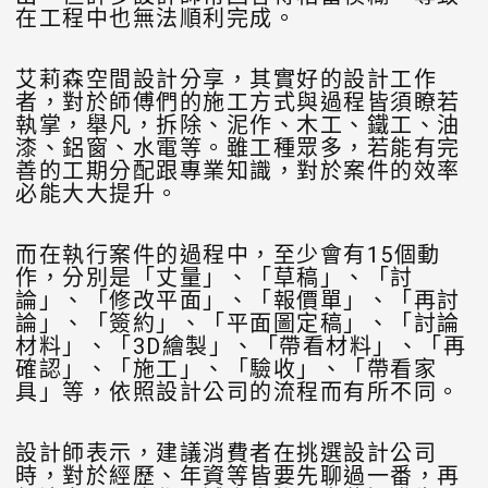
在工程中也無法順利完成。
艾莉森空間設計分享，其實好的設計工作
者，對於師傅們的施工方式與過程皆須瞭若
執掌，舉凡，拆除、泥作、木工、鐵工、油
漆、鋁窗、水電等。雖工種眾多，若能有完
善的工期分配跟專業知識，對於案件的效率
必能大大提升。
而在執行案件的過程中，至少會有15個動
作，分別是「丈量」、「草稿」、「討
論」、「修改平面」、「報價單」、「再討
論」、「簽約」、「平面圖定稿」、「討論
材料」、「3D繪製」、「帶看材料」、「再
確認」、「施工」、「驗收」、「帶看家
具」等，依照設計公司的流程而有所不同。
設計師表示，建議消費者在挑選設計公司
時，對於經歷、年資等皆要先聊過一番，再