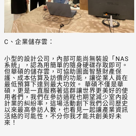
C、企業儲存雲：
小型的設計公司，內部可能尚無裝設「NAS
系統」，認為用簡單的隨身硬碟存取即可。
但華碩的儲存雲，可協助圖面智慧財產保
護、成本估算及訪價的功能，讓從業人員在
最低預算下達到最大功效。 華碩不僅是華
碩，更是一直服務著這群讓世界更美好的使
用者們，我們在參訪過程也期望減少室內設
計業的糾紛率，這場活動創下我們公司歷史
以來最高參訪人數，也看見一起讓產業資訊
活絡的可能性，不分你我才能共創美好未
來！