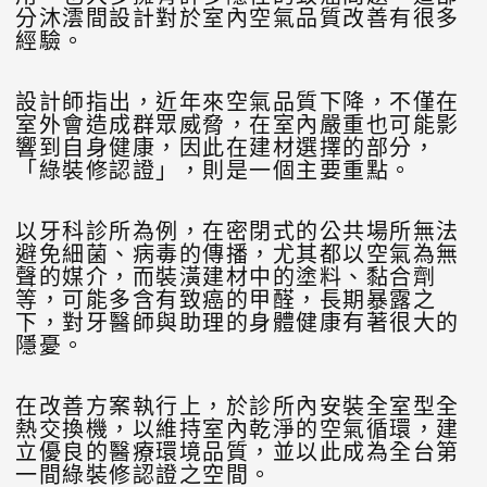
分沐澐間設計對於室內空氣品質改善有很多
經驗。
設計師指出，近年來空氣品質下降，不僅在
室外會造成群眾威脅，在室內嚴重也可能影
響到自身健康，因此在建材選擇的部分，
「綠裝修認證」，則是一個主要重點。
以牙科診所為例，在密閉式的公共場所無法
避免細菌、病毒的傳播，尤其都以空氣為無
聲的媒介，而裝潢建材中的塗料、黏合劑
等，可能多含有致癌的甲醛，長期暴露之
下，對牙醫師與助理的身體健康有著很大的
隱憂。
在改善方案執行上，於診所內安裝全室型全
熱交換機，以維持室內乾淨的空氣循環，建
立優良的醫療環境品質，並以此成為全台第
一間綠裝修認證之空間。