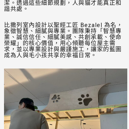
潔。透過這些細節規劃，人與貓才能真正和
諧共處。
比撒列室內設計以聖經工匠 Bezalel 為名，
象徵智慧、細膩與專業。團隊秉持「智慧專
業、誠信信任、細膩美感、共創承載、使命
榮耀」的核心價值，用心傾聽每位屋主需
求，並以專業設計與嚴謹施工，讓家的藍圖
成為人與毛小孩共享的幸福日常。