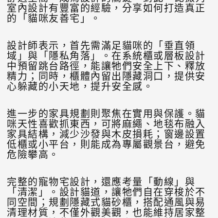
室內設計有豐富的經驗，分享如何打造真正
的「貓咪友善宅」。
設計師表示，首先需滿足貓咪的「垂直領
域」與「隱私角落」。在系統櫃或層板設計
中預留跳台路徑，能讓牠們安全上下、釋放
精力；同時，櫃體內留出隱藏洞口，提供安
心躲藏的小天地，提升安全感。
進一步的家具規劃則聚焦在實用與保護。貓
咪天性喜歡抓東西，可將麻繩、地毯布融入
家具結構，減少沙發與木皮損耗；窗邊設置
低櫃或小平台，則能成為專屬觀景台，避免
危險攀高。
完整的寵物宅設計，還應考量「動線」與
「清潔」。設計貓道，讓牠們自在穿梭於不
同空間；規劃隱藏式貓砂櫃，搭配通風與易
清理材質，不僅外觀美觀，也能維持居家整