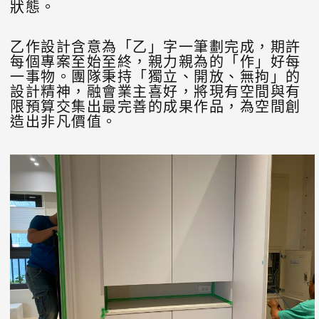
狀態。
乙作設計含意為「乙」字一筆劃完成，期許
每個專案至始至終，親力親為的「作」好每
一事物。團隊秉持「獨立、開放、無拘」的
設計精神，融會業主喜好，將現有空間與有
限預算交集出最完善的成果作品，為空間創
造出非凡價值。