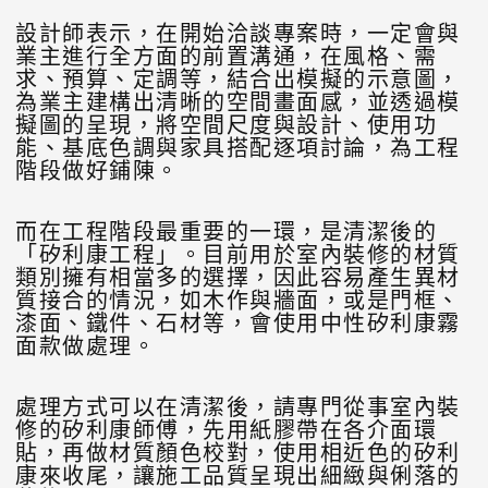
設計師表示，在開始洽談專案時，一定會與
業主進行全方面的前置溝通，在風格、需
求、預算、定調等，結合出模擬的示意圖，
為業主建構出清晰的空間畫面感，並透過模
擬圖的呈現，將空間尺度與設計、使用功
能、基底色調與家具搭配逐項討論，為工程
階段做好鋪陳。
而在工程階段最重要的一環，是清潔後的
「矽利康工程」。目前用於室內裝修的材質
類別擁有相當多的選擇，因此容易產生異材
質接合的情況，如木作與牆面，或是門框、
漆面、鐵件、石材等，會使用中性矽利康霧
面款做處理。
處理方式可以在清潔後，請專門從事室內裝
修的矽利康師傅，先用紙膠帶在各介面環
貼，再做材質顏色校對，使用相近色的矽利
康來收尾，讓施工品質呈現出細緻與俐落的