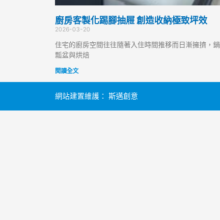
廚房客製化踢腳抽屜 創造收納極致坪效
2026-03-20
住宅的廚房空間往往隨著入住時間推移而日漸擁擠，鍋
瓢盆與烘焙
閱讀全文
網站建置維護：
斯邁創意