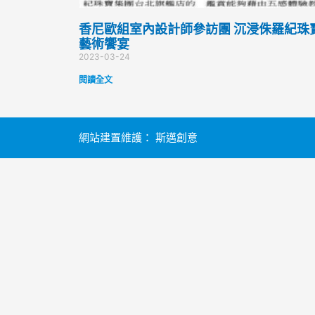
香尼歐組室內設計師參訪團 沉浸侏羅紀珠
藝術饗宴
2023-03-24
閱讀全文
網站建置維護：
斯邁創意