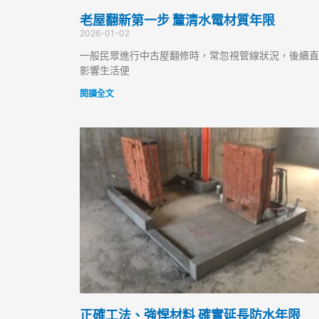
老屋翻新第一步 釐清水電材質年限
2026-01-02
一般民眾進行中古屋翻修時，常忽視管線狀況，後續直
影響生活便
閱讀全文
正確工法、強悍材料 確實延長防水年限