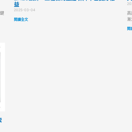
益
20
2025-03-04
鍵
高
漸
閱讀全文
閱
索