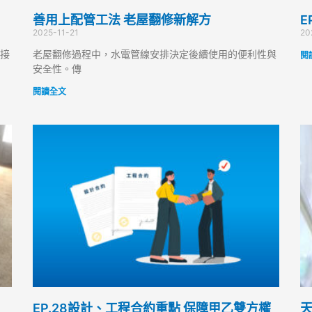
善用上配管工法 老屋翻修新解方
E
2025-11-21
20
接
老屋翻修過程中，水電管線安排決定後續使用的便利性與
閱
安全性。傳
閱讀全文
EP.28設計、工程合約重點 保障甲乙雙方權
天