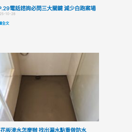
P.29電話諮詢必問三大關鍵 減少白跑案場
25-10-28
讀全文
花板滲水怎麼辦 找出漏水點重做防水