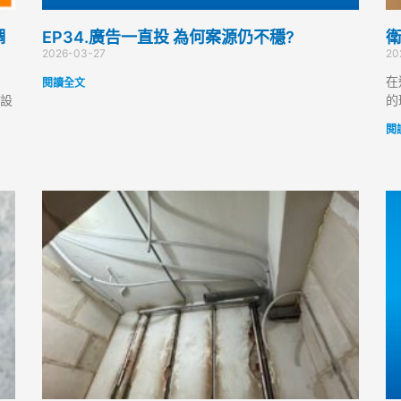
調
EP34.廣告一直投 為何案源仍不穩?
衛
2026-03-27
20
在
閱讀全文
設
的
閱