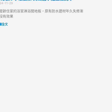
24-11-29
屋齡住家的浴室淋浴間地板，原有防水建材年久失修漸
沒有效果
讀全文