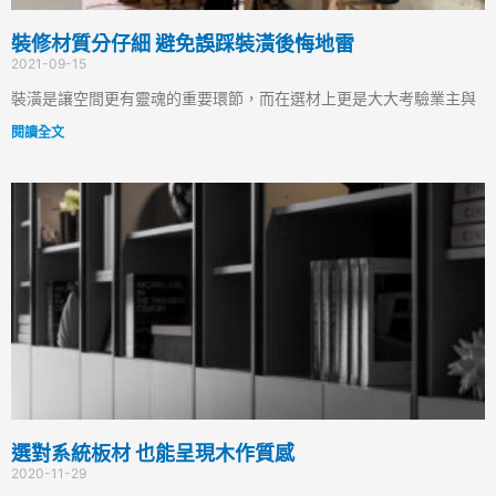
裝修材質分仔細 避免誤踩裝潢後悔地雷
2021-09-15
裝潢是讓空間更有靈魂的重要環節，而在選材上更是大大考驗業主與
閱讀全文
選對系統板材 也能呈現木作質感
2020-11-29