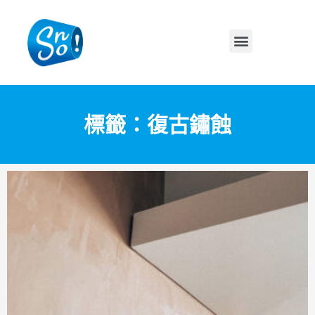
標籤：復古鏽蝕