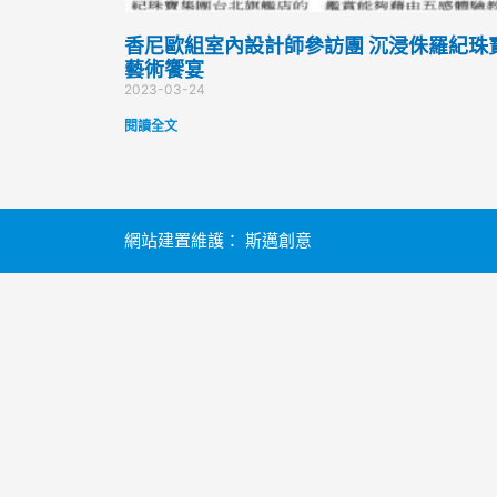
香尼歐組室內設計師參訪團 沉浸侏羅紀珠
藝術饗宴
2023-03-24
閱讀全文
網站建置維護：
斯邁創意