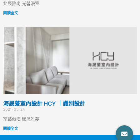
北辰雅尚 光馨漫室
閱讀全文
海晟萲室內設計 HCY ｜識別設計
2021-05-24
室藝似海 曦晟雅萲
閱讀全文