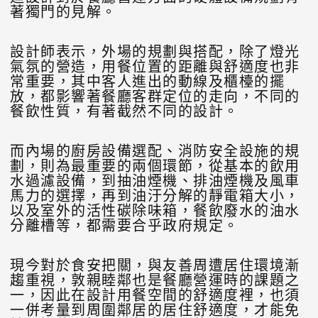
著獨門的見解。
設計師表示，外場的規劃與搭配，除了燈光
氣氛的營造，用餐位置的距離與舒適度也非
常重要，其中客人進出的動線及櫃檯的擺
放，都影響著餐廳客群定位的走向，不同的
餐飲性質，有著截然不同的設計。
而內場的廚房設備選配、消防安全設施的規
劃，則為最重要的兩個環節，從基本的飲用
水過濾設備，到抽油煙機、排油煙機及風車
馬力的選擇，再到油汙分解的靜電箱大小，
以及室外的活性碳除味箱，餐飲廢水的油水
分離槽等，都需要合乎政府規定。
現今對於食安把關，與友善周遭居住環境漸
趨重視，敦親睦鄰也是餐廳營運時的課題之
一，因此在設計用餐空間的舒適度裡，也須
一併考量到周圍鄰居的居住舒適度，才能免