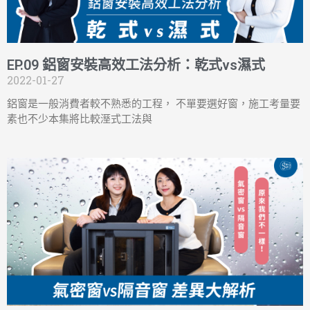
EP.09 鋁窗安裝高效工法分析：乾式vs濕式
2022-01-27
鋁窗是一般消費者較不熟悉的工程， 不單要選好窗，施工考量要
素也不少本集將比較溼式工法與