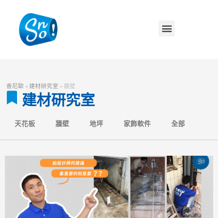
香尼歐
»
建材研究室
»
牆壁
建材研究室
天花板
牆壁
地坪
家飾軟件
全部