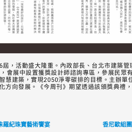
6屆，活動盛大隆重。內政部長、台北市建築管
品，會展中設置獲獎設計師諮詢專區，參展民眾
智慧建築，實現2050淨零碳排的目標。主辦單
化方向發展。《今周刊》期望透過該頒獎典禮
侏羅紀珠寶藝術饗宴
香尼歐組團