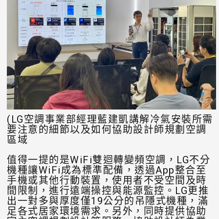
(LG空調事業部經理藍建凱講解冷氣安裝所需
要注意的細節以及如何協助設計師規劃空調
區域
值得一提的是WiFi雙迴轉變頻空調，LG不分
機種讓WiFi成為標準配備，透過App整合至
手機或其他行動裝置，使用者不受空間及時
間限制，進行遠端操控與能源監控。LG更推
出一對多與厚度僅19公分的吊隱式機種，滿
足各式居家環境需求。另外，同時提供協助