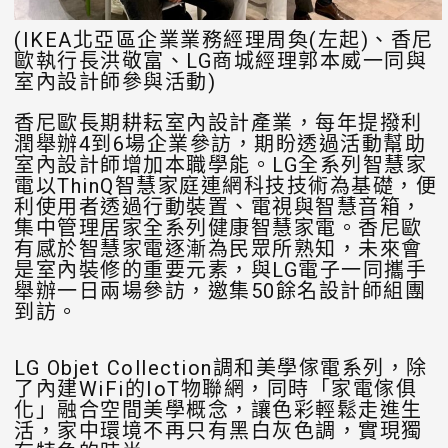
(IKEA北亞區企業業務經理周奐(左起)、香尼
歐執行長洪敬富、LG商城經理郭本威一同與
室內設計師參與活動)
香尼歐長期耕耘室內設計產業，每年提撥利
潤舉辦4到6場企業參訪，期盼透過活動幫助
室內設計師增加本職學能。LG全系列智慧家
電以ThinQ智慧家庭連網科技技術為基礎，便
利使用者透過行動裝置、電視與智慧音箱，
集中管理居家全系列健康智慧家電。香尼歐
有感於智慧家電逐漸為民眾所熟知，未來會
是室內裝修的重要元素，與LG電子一同攜手
舉辦一日兩場參訪，邀集50餘名設計師組團
到訪。
LG Objet Collection調和美學傢電系列，除
了內建WiFi的IoT物聯網，同時「家電傢俱
化」融合空間美學概念，讓色彩輕鬆走進生
活，家中環境不再只有黑白灰色調，實現獨