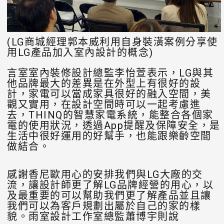
(LG商城經理郭本威利用自身裝潢案例分享使
用LG產品加入室內設計的概念)
言室室內裝修設計總監李怡萱表示，LG與其
他品牌最大的差異是在外型上有很好的設
計，家電可以當成家具很好的融入空間，美
觀又實用，在設計空間時可以一起考慮進
去，THINQ的智慧家電系統，能整合各個家
電的使用狀況，透過App提醒及保障安全，是
生活中很好運用的好幫手，也能跟樂齡空間
做結合。
感謝香尼歐用心的安排我們與LG大廠的交
流，讓設計師更了解LG品牌經營的用心，以
及最重要的可以幫助我們更了解產品並且讓
我們可以為客戶規劃出屬於自己的家的樣
貌。雨室設計工作室總監蕭博宇則說