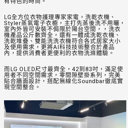
有特色的時尚。
LG全方位衣物護理專家家電，洗乾衣機、
Styler蒸氣電子衣櫥，主打先蒸後洗不用曬，
室內外皆可安裝不侷限於陽台空間，，洗衣
機產品公斤數齊全，還有一體成洗乾衣機、
洗乾堆疊、雙能洗洗衣機符合各式居家大小
及使用需求，更將AI科技技術整合於產品
內，提供消費者更便利的衣物洗滌體驗。
而LG OLED尺寸最齊全，42到83吋，滿足使
用者不同空間需求，零間隙壁掛系列，完美
貼合牆面設計，搭配無線化Soundbar徹底實
現空間整合。