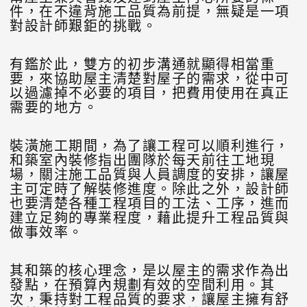
件，在不違背施工品質為前提，無疑是一項
對設計師艱鉅的挑戰。
有鑑於此，雙方的初步溝通就顯得相當重
要，來協助屋主清楚對屋子的需求，從中可
以過濾掉不必要的項目，把費用使用在真正
需要的地方。
裝潢施工期間，為了讓工程可以順利進行，
和築室內裝修指出團隊於每天前往工地現
場，關注施工品質與人員調度的安排，讓屋
主可定時了解裝修進度。除此之外，設計師
也要清楚各種工程項目的工法、工序，進而
建立足夠的專業程度，藉此提升工程品質與
做事效率。
其和築的核心理念，是以屋主的需求作為出
發點，在預算內規劃有效的空間利用。其
次，秉持對工程品質的要求，讓屋主擁有舒