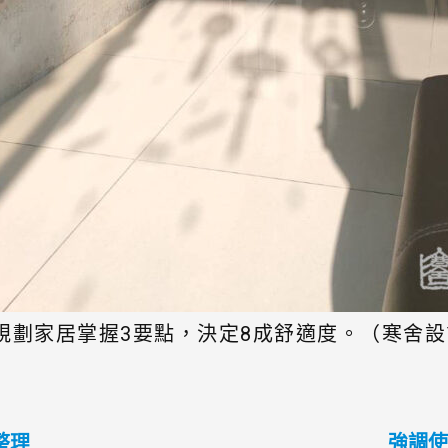
規劃家居掌握3要點，決定8成舒適度。（寒舍
整理
強調使