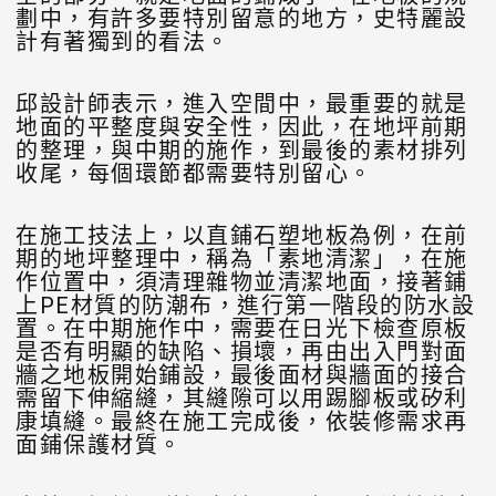
劃中，有許多要特別留意的地方，史特麗設
計有著獨到的看法。
邱設計師表示，進入空間中，最重要的就是
地面的平整度與安全性，因此，在地坪前期
的整理，與中期的施作，到最後的素材排列
收尾，每個環節都需要特別留心。
在施工技法上，以直鋪石塑地板為例，在前
期的地坪整理中，稱為「素地清潔」，在施
作位置中，須清理雜物並清潔地面，接著鋪
上PE材質的防潮布，進行第一階段的防水設
置。在中期施作中，需要在日光下檢查原板
是否有明顯的缺陷、損壞，再由出入門對面
牆之地板開始鋪設，最後面材與牆面的接合
需留下伸縮縫，其縫隙可以用踢腳板或矽利
康填縫。最終在施工完成後，依裝修需求再
面鋪保護材質。