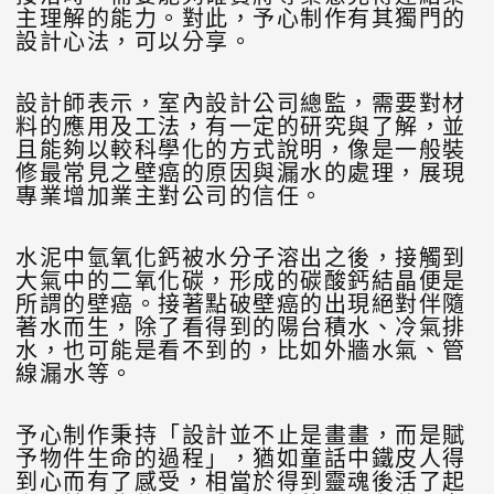
主理解的能力。對此，予心制作有其獨門的
設計心法，可以分享。
設計師表示，室內設計公司總監，需要對材
料的應用及工法，有一定的研究與了解，並
且能夠以較科學化的方式說明，像是一般裝
修最常見之壁癌的原因與漏水的處理，展現
專業增加業主對公司的信任。
水泥中氫氧化鈣被水分子溶出之後，接觸到
大氣中的二氧化碳，形成的碳酸鈣結晶便是
所謂的壁癌。接著點破壁癌的出現絕對伴隨
著水而生，除了看得到的陽台積水、冷氣排
水，也可能是看不到的，比如外牆水氣、管
線漏水等。
予心制作秉持「設計並不止是畫畫，而是賦
予物件生命的過程」，猶如童話中鐵皮人得
到心而有了感受，相當於得到靈魂後活了起