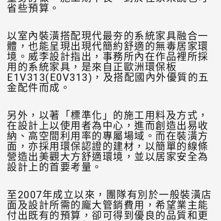
省些預算。
以室內裝潢搭配現代最夯的系統家具融合一
體，也能呈現出現代簡約舒適的無毒居家環
境。威李設計指出，事務所內在作品裡所採
用的系統家具，是來自正歐洲環保板
E1V313(E0V313)，及搭配國內外優質的五
金配件而成。
另外，以著「標準化」的施工用料及方式，
在設計上以使用者為中心，進而創造出易收
納、高空間利用率的專屬場域。而在裝潢方
面，亦採用環保認證的建材，以簡單的線條
營造出美觀大方舒適環境，並以居家安全為
設計上的首要考量。
至2007年成立以來，團隊有別於一般裝潢店
面及設計所需的龐大管銷費用，希望業主能
付出既有的預算，卻可得到優良的品質和更