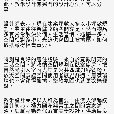
此，敘禾設計有獨門的設計心法，可以分
享。
設計師表示，現在建案坪數大多以小坪數規
劃，業主往往希望收納空間充足，然而物品
多寡常常取決於個人生活習慣，櫃體一多、
空間相對縮小，光線也會因此被擠壓，如何
取捨顯得相當重要。
特別是良好的居住體驗，來自於寬敞明亮的
生活空間。將收納空間規劃在臥室廚房，把
自然光引入室內尤其是公共區域如客餐廳，
放大空間感讓空間使用者感覺舒適，居家環
境也不會顯得擁擠，整體氛圍也就更歡樂輕
鬆。
敘禾設計秉持以人和為首要，由淺入深暢談
設計初心，極力圓滿與業主之間的意念溝
通，細膩互動確保落實美學設計，供應優良