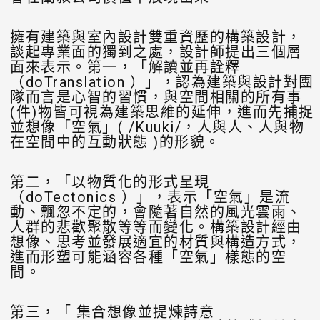
擁有建築與室內設計雙重資歷的構築設計，
談起專業面的獨到之處，設計師提出三個層
面來表示。第一，「解讀並再詮釋
（doTranslation ）」，認為建築與設計對團
隊而言是心智的習慣，與空間相關的所有事
(件)物皆可視為建築思維的延伸，進而先捕捉
並想像「空氣」( /Kuuki/，人與人、人與物
在空間中的互動狀態 )的形貌。
第二，「以物質化的形式呈現
（doTectonics ）」，表示「空氣」是流
動、飄忽不定的，會隨著自然的風光雲雨、
人群的悲歡聚散等等而變化。構築設計經由
想像、思考並發展適宜的材質與構造方式，
進而形塑可能涵容各種「空氣」樣態的空
間。
第三，「 集合想像並提煉詩意