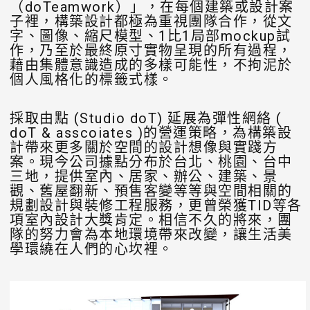
（doTeamwork）」，在每個建築或設計案
子裡，構築設計都極為重視團隊合作，從文
字、圖像、縮尺模型、1比1局部mockup試
作，乃至於最終原寸實物呈現的所有過程，
藉由集體意識造成的多樣可能性，不拘泥於
個人風格化的標籤式樣。
採取由點 (Studio doT) 延展為彈性網絡 (
doT & asscoiates )的營運策略，為構築設
計帶來更多關於空間的設計想像與實踐方
案。現今公司據點分布於台北、桃園、台中
三地，提供室內、居家、辦公、建築、景
觀、舊屋翻新、預售客變等等與空間相關的
規劃設計與裝修工程服務，更曾榮獲TID等各
項室內設計大獎肯定。相信不久的將來，團
隊的努力會為本地環境帶來改變，讓生活美
學環繞在人們的心坎裡。