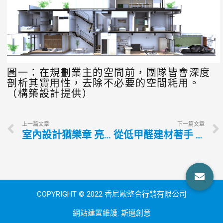
圖一：在規劃業主的空間前，團隊皆會深度
剖析其實用性，去除不必要的空間耗用。
（構築設計提供）
上一篇文章
下一篇文章
室內設計猶樂章 亮點綻放巧思
從低甲醛建材著手 保護家人環境安全
COPYRIGHT © 2022 香尼歐整合行銷有限公司
網站建置維護:
斯邁創意