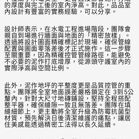
的厚度與完工後的室內淨高。對此，品品室
內設計有豐富的實務經驗，可以分享。
設計師表示，在水電工程進場階段，團隊會
親自到場進行牆面與地面的「精密放樣」。
透過將設計圖面精確標記於現場，確保管線
配置與圖面零落差後才正式施作。這一步驟
至關重要，因為精確控管管線路徑，能避免
不必要的泥作打底增厚，從源頭守護室內的
實際淨高與空間比例。
此外，泥作地坪的平整度更是品質控管的重
點。團隊將全室地面誤差嚴格鎖定在 3到5公
釐內，針對大尺寸地磚鋪設，堅持全程搭配
整平器，確保縫隙一致且無落差。團隊在填
縫細節上，更主動將全室升級為防霉抗菌型
材質，預先解決日後清潔維護的痛點，讓居
住美感能透過精密工法得以長久延續。